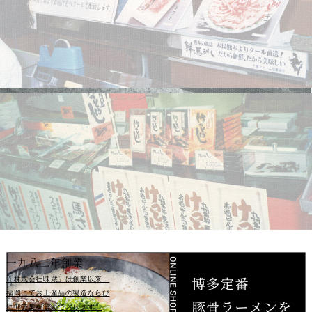
一九八二年創業
「株式会社味蔵」は創業以来、
福岡
にてお土産品の製造ならび
に卸売業
を営んでおります。