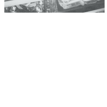
「株式会社味蔵（アジクラ）」は、馬刺しの燻製「けっと
ばし」の販売からはじまりました。創業当初から「その土
地土地の味の魅力を届けたい」という想いで、各地の名店
や生産者と手を取り合い数々の食品を商品化して参りまし
た。現在では福岡にて、九州各地のお土産品製造ならび
に、九州各地の駅や空港、サービスエリアなどで卸売業を
営んでおります。
九州には、全国にはまだまだ知られてい
ない隠れた銘品や名店が溢れています。味蔵はそんな本物
の美味たちとお客様の出会いを繋ぐ「食のセレクトショッ
プ」として、全国、牽いては世界へ「美味しい」をお届け
していきます。