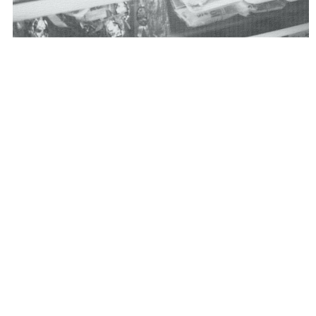
「株式会社味蔵（アジクラ）」は、馬刺しの燻製「けっと
ばし」の販売からはじまりました。創業当初から「その土
地土地の味の魅力を届けたい」という想いで、各地の名店
や生産者と手を取り合い数々の食品を商品化して参りまし
た。現在では福岡にて、九州各地のお土産品製造ならび
に、九州各地の駅や空港、サービスエリアなどで卸売業を
営んでおります。
九州には、全国にはまだまだ知られてい
ない隠れた銘品や名店が溢れています。味蔵はそんな本物
の美味たちとお客様の出会いを繋ぐ「食のセレクトショッ
プ」として、全国、牽いては世界へ「美味しい」をお届け
していきます。