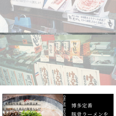
一九八二年創業
「株式会社味蔵」は創業以来、
福岡
にてお土産品の製造ならび
に卸売業
を営んでおります。