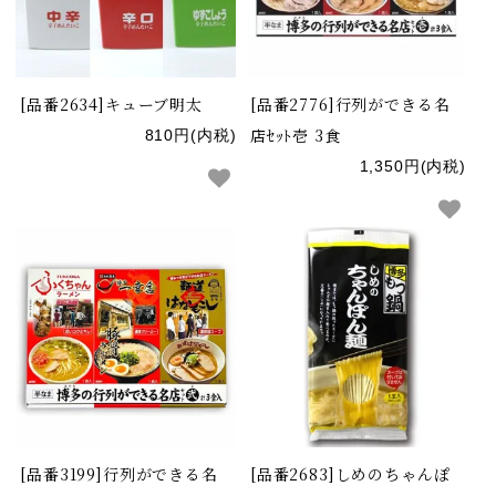
[品番2634]キューブ明太
[品番2776]行列ができる名
店ｾｯﾄ壱 3食
810円(内税)
1,350円(内税)
[品番3199]行列ができる名
[品番2683]しめのちゃんぽ