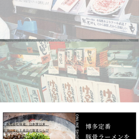
一九八二年創業
「株式会社味蔵」は創業以来、
福岡
にてお土産品の製造ならび
に卸売業
を営んでおります。