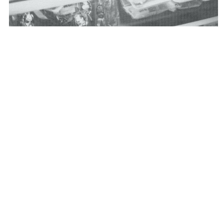
「株式会社味蔵（アジクラ）」は、馬刺しの燻製「けっと
ばし」の販売からはじまりました。創業当初から「その土
地土地の味の魅力を届けたい」という想いで、各地の名店
や生産者と手を取り合い数々の食品を商品化して参りまし
た。現在では福岡にて、九州各地のお土産品製造ならび
に、九州各地の駅や空港、サービスエリアなどで卸売業を
営んでおります。
九州には、全国にはまだまだ知られてい
ない隠れた銘品や名店が溢れています。味蔵はそんな本物
の美味たちとお客様の出会いを繋ぐ「食のセレクトショッ
プ」として、全国、牽いては世界へ「美味しい」をお届け
していきます。